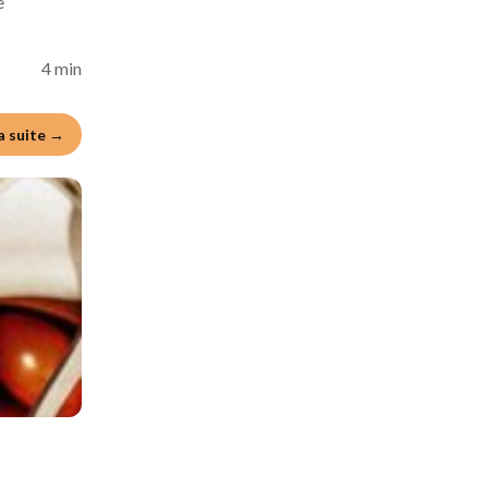
e
4 min
la suite →