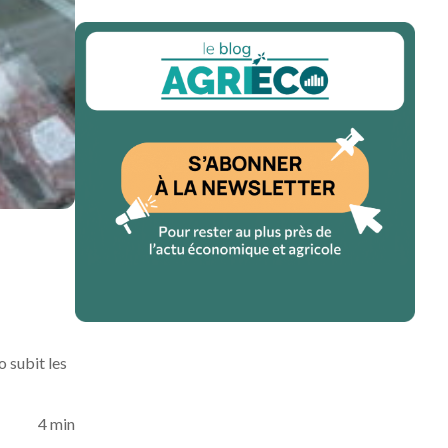
o subit les
4 min