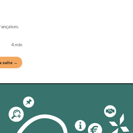
rançaises.
4 min
la suite →