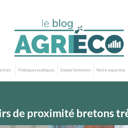
rchés
Politiques publiques
Emploi formation
Notre expertise
rs de proximité bretons trè