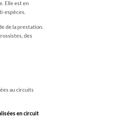
. Elle est en
ti-espèces.
e de la prestation.
grossistes, des
ées au circuits
isées en circuit