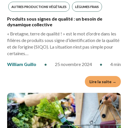
AUTRES PRODUCTIONS VÉGÉTALES
LÉGUMES FRAIS
Produits sous signes de qualité : un besoin de
MARCHÉS
dynamique collective
« Bretagne, terre de qualité ! » est le mot d’ordre dans les
filières de produits sous signe d’identification de la qualité
et de l’origine (SIQO). La situation n’est pas simple pour
certaines…
William Guillo
•
25 novembre 2024
•
4 min
Lire la suite →