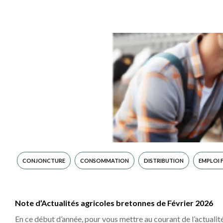
L’année 2025 a marqué la reprise de la consommation bio, qui a
Alban Krauffel
•
CONJONCTURE
CONSOMMATION
DISTRIBUTION
EMPLOI