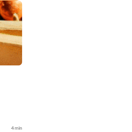
4 min
'article →