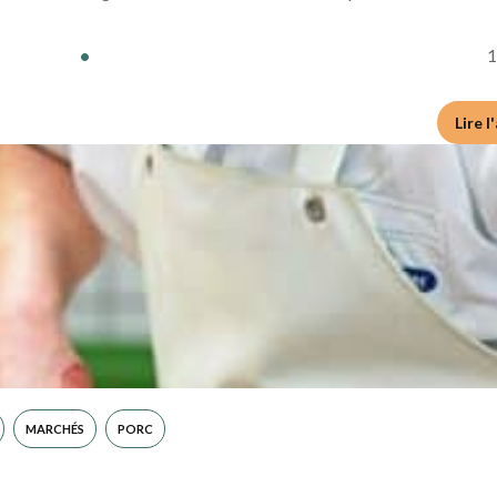
é des filières agricole, le service économie – emploi de…
•
1
Lire l