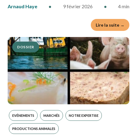
Arnaud Haye
•
9 février 2026
•
4 min
Lire la suite →
DOSSIER
EVÉNEMENTS
MARCHÉS
NOTRE EXPERTISE
PRODUCTIONS ANIMALES