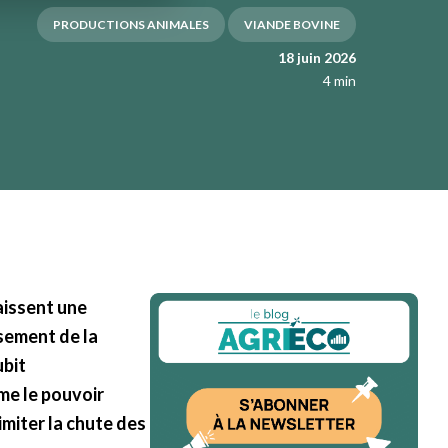
PRODUCTIONS ANIMALES
VIANDE BOVINE
18 juin 2026
4 min
aissent une
ssement de la
ubit
me le pouvoir
imiter la chute des