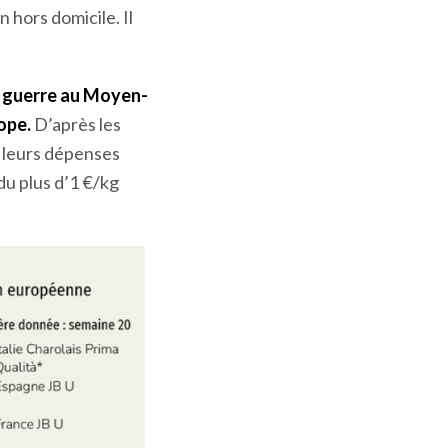
 hors domicile. Il
a guerre au Moyen-
ope.
D’après les
é leurs dépenses
du plus d’1 €/kg