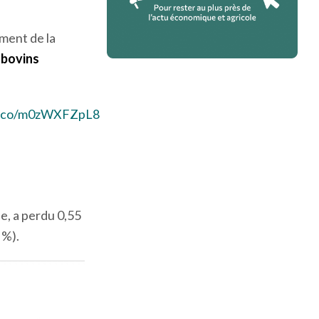
ment de la
e bovins
/t.co/m0zWXFZpL8
e, a perdu 0,55
 %).