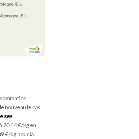
consommation
de nouveau le cas
ue ses
 à 20,44 €/kg en
89 €/kg pour la