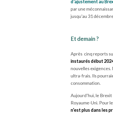
plus pour une entrepr
Le client britannique 
d’ajustement au Bre
par une méconnaissanc
jusqu’au 31 décembre
Et demain ?
Après cinq reports su
instaurés début 202
nouvelles exigences. 
ultra-frais. Ils pourr
consommation.