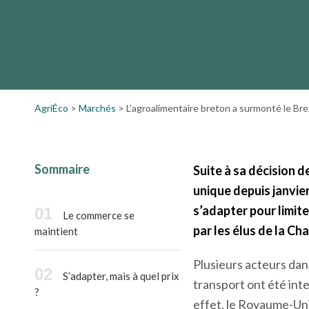
Suite à sa décision de quitter l’Union europée
unique depuis janvier 2021. Client privilégié 
bretonnes, ces dernières ont dû s’adapter pour
AgriÉco
>
Marchés
>
L’agroalimentaire breton a surmonté le Bre
Sommaire
Suite à sa décision 
unique depuis janvier
s’adapter pour limit
Le commerce se
par les élus de la Ch
maintient