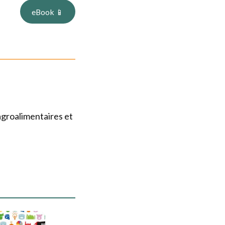
turels à avoir en
eBook 📱
agroalimentaires et