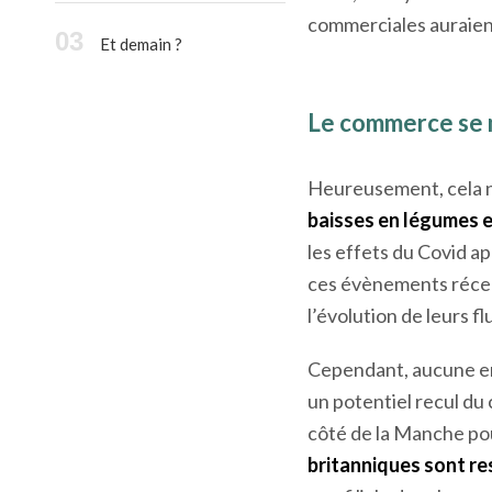
Plusieurs acteurs dans 
S’adapter, mais à quel prix
transport ont été int
?
effet, le Royaume-Uni
commerciales auraien
Et demain ?
Le commerce se 
Heureusement, cela n’
baisses en légumes et
les effets du Covid a
ces évènements récent
l’évolution de leurs 
Cependant, aucune en