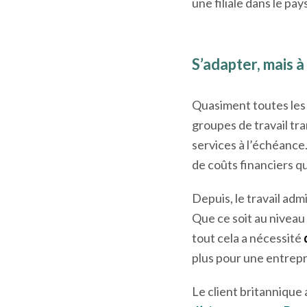
un potentiel recul du
côté de la Manche pou
britanniques sont re
une filiale dans le pays
S’adapter, mais à 
Quasiment toutes les
groupes de travail tr
services à l’échéance
de coûts financiers q
Depuis, le travail adm
Que ce soit au niveau
tout cela a nécessité