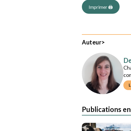
agricoles et agroali
tête à la lecture des 
Imprimer
Imprimer 🖨
Auteur>
De
Cha
co
L