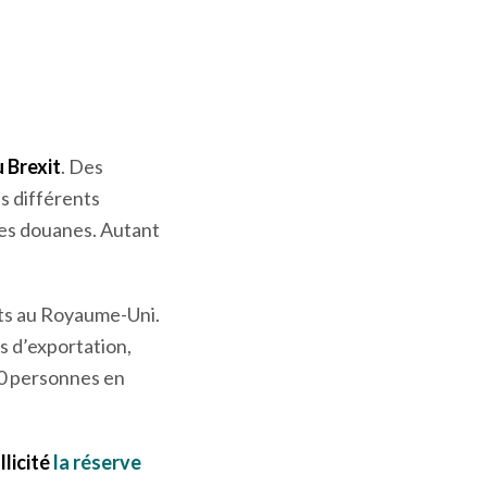
ercial de l’autre
leurs clients
treprises possédant
u Brexit
. Des
s différents
 les douanes. Autant
uits au Royaume-Uni.
s d’exportation,
30 personnes en