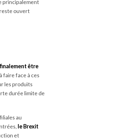
llicité
la réserve
ue principalement
 reste ouvert
 finalement être
 faire face à ces
r les produits
urte durée limite de