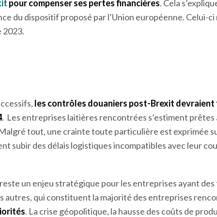
ise légumière !
a supporté ces frais.
Aucune entreprise rencontrée n’a so
xit
pour compenser ses pertes financières
. Cela s’expliq
e du dispositif proposé par l’Union européenne. Celui-ci
 2023.
ccessifs,
les contrôles douaniers post-Brexit devraient
4
. Les entreprises laitières rencontrées s’estiment prêtes à
Malgré tout, une crainte toute particulière est exprimée su
aient subir des délais logistiques incompatibles avec leur co