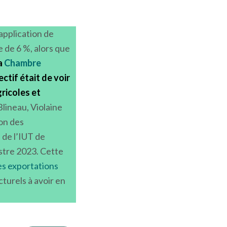
iliales au
ontrées,
le Brexit
uction et
application de
 de 6 %, alors que
la
Chambre
ctif était de voir
gricoles et
lineau, Violaine
ion des
 de l’IUT de
estre 2023. Cette
es exportations