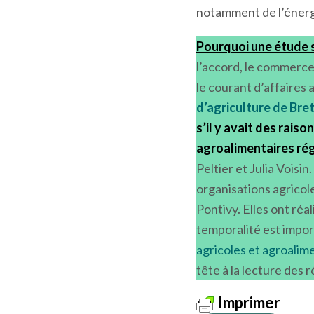
Aujourd’hui, le Brexit
Royaume-Uni. Pour les
n’est plus dans les pr
notamment de l’énerg
Pourquoi une étude s
l’accord, le commerce
le courant d’affaires
d’agriculture de Bre
s’il y avait des rais
agroalimentaires ré
Peltier et Julia Voisi
organisations agricol
Pontivy. Elles ont réa
temporalité est impo