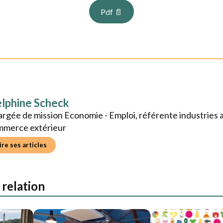
mentaires bretonnes au Royaume-Uni
. Des éléments conjonc
résultats des entretiens avec les entreprises.
Pdf 📄
lphine Scheck
rgée de mission Economie - Emploi, référente industries 
mmerce extérieur
ire ses articles