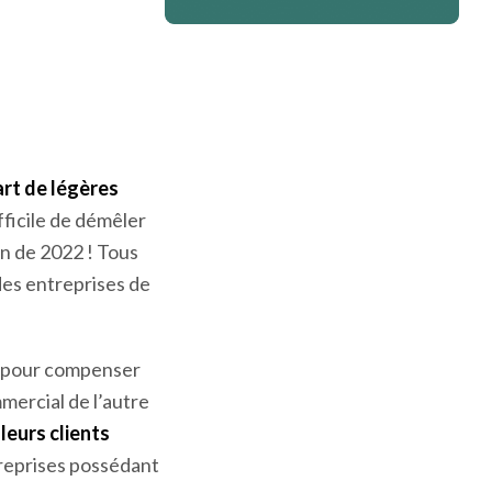
a logistique et du
ses rencontrées
. En
velles conditions
art de légères
ifficile de démêler
on de 2022 ! Tous
des entreprises de
s pour compenser