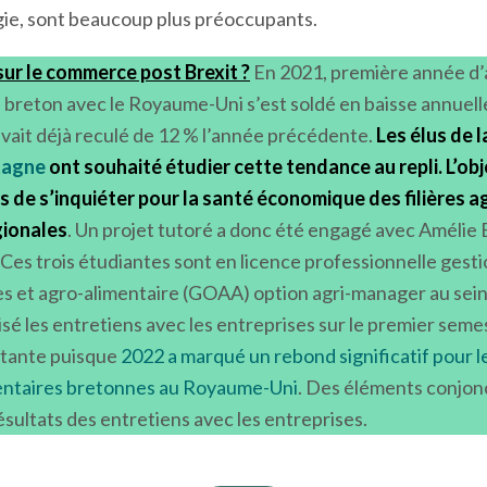
 reste un enjeu stratégique pour les entreprises ayant des f
 autres, qui constituent la majorité des entreprises renc
iorités
. La crise géopolitique, la hausse des coûts de prod
ie, sont beaucoup plus préoccupants.
ur le commerce post Brexit ?
En 2021, première année d’
 breton avec le Royaume-Uni s’est soldé en baisse annuelle
 avait déjà reculé de 12 % l’année précédente.
Les élus de 
tagne
ont souhaité étudier cette tendance au repli. L’obje
ons de s’inquiéter pour la santé économique des filières a
gionales
. Un projet tutoré a donc été engagé avec Amélie B
n. Ces trois étudiantes sont en licence professionnelle gest
es et agro-alimentaire (GOAA) option agri-manager au sein
lisé les entretiens avec les entreprises sur le premier sem
rtante puisque
2022 a marqué un rebond significatif pour l