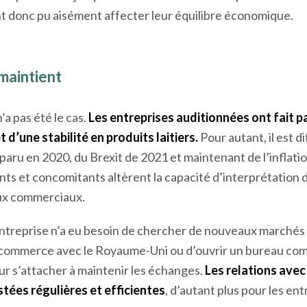
les filières lait et légumes, mais aussi dans le secteur de l
errogés.
L’enjeu « Brexit » était crucial pour les entrepri
 représentait jusqu’à 15 % de leur marché export. Les nou
t donc pu aisément affecter leur équilibre économique.
maintient
a pas été le cas.
Les entreprises auditionnées ont fait p
 d’une stabilité en produits laitiers.
Pour autant, il est d
pparu en 2020, du Brexit de 2021 et maintenant de l’inflati
s et concomitants altèrent la capacité d’interprétation 
flux commerciaux.
treprise n’a eu besoin de chercher de nouveaux marché