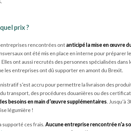
 commerce avec le Royaume-Uni ou d’ouvrir un bureau comm
r s’attacher à maintenir les échanges.
Les relations avec 
stées régulières et efficientes
, d’autant plus pour les en
.
quel prix ?
 entreprises rencontrées ont
anticipé la mise en œuvre d
ansversaux ont été mis en place en interne pour préparer le
. Elles ont aussi recrutés des personnes spécialisées dans
ue les entreprises ont dû supporter en amont du Brexit.
inistratif s’est accru pour permettre la livraison des prod
 du transport, des procédures douanières ou des certificat
des besoins en main d’œuvre supplémentaires
. Jusqu’à 