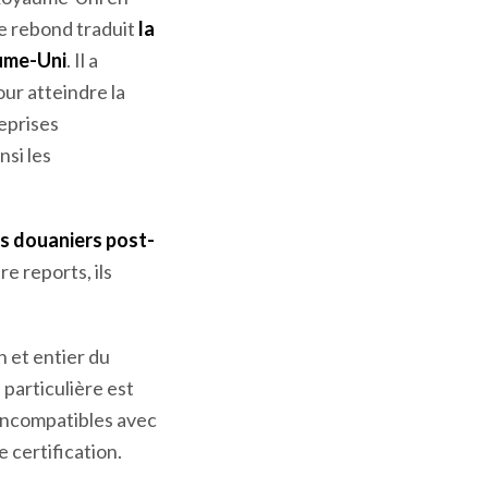
Ce rebond traduit
la
aume-Uni
. Il a
our atteindre la
reprises
si les
es douaniers post-
 reports, ils
n et entier du
 particulière est
s incompatibles avec
 certification.