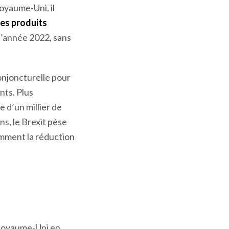
Royaume-Uni, il
les produits
l’année 2022, sans
conjoncturelle pour
nts. Plus
e d’un millier de
ns, le Brexit pèse
amment la réduction
 Royaume-Uni en