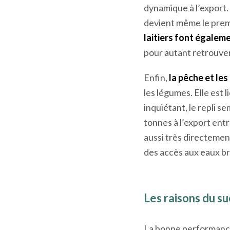
dynamique à l’export. 
devient même le premi
laitiers font égale
pour autant retrouver
Enfin,
la pêche et les
les légumes. Elle est 
inquiétant, le repli s
tonnes à l’export ent
aussi très directemen
des accès aux eaux br
Les raisons du su
La bonne performance