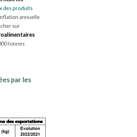
x des produits
nflation annuelle
ncher sur
roalimentaires
 000 tonnes
ées par les