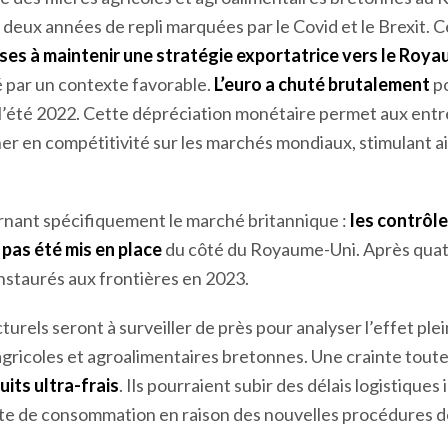
 deux années de repli marquées par le Covid et le Brexit. 
ses à maintenir une stratégie exportatrice vers le Roy
é par un contexte favorable.
L’euro a chuté brutalement
p
 à l’été 2022. Cette dépréciation monétaire permet aux ent
 en compétitivité sur les marchés mondiaux, stimulant ain
nant spécifiquement le marché britannique :
les contrôl
 pas été mis en place
du côté du Royaume-Uni. Après quatre
instaurés aux frontières en 2023.
rels seront à surveiller de près pour analyser l’effet plei
s agricoles et agroalimentaires bretonnes. Une crainte toute
uits ultra-frais
. Ils pourraient subir des délais logistique
ite de consommation en raison des nouvelles procédures de