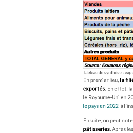
Tableau de synthèse : expo
En premier lieu,
la fi
exportés.
En effet, l
le Royaume-Uni en 20
le pays en 2022
, à l’
Ensuite, on peut note
pâtisseries
. Après le