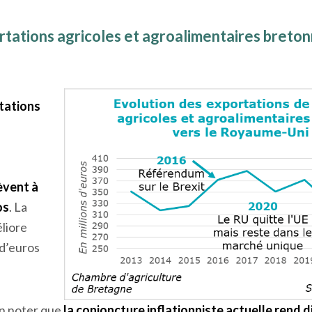
tations agricoles et agroalimentaires breton
tations
èvent à
os
. La
liore
 d’euros
.
en noter que
la conjoncture inflationniste actuelle rend di