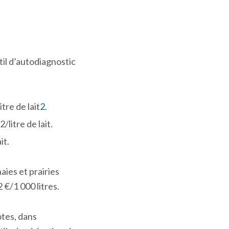
til d’autodiagnostic
litre de lait
2
.
2
/litre de lait.
it.
aies et prairies
 €/1 000 litres.
otes, dans