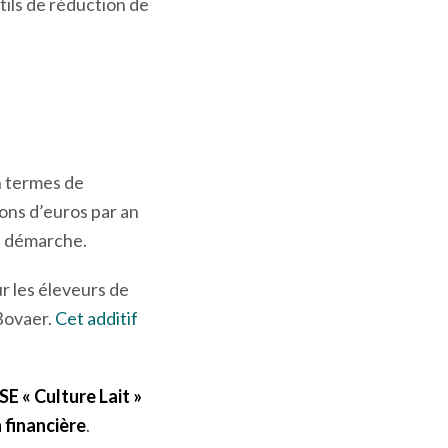
tils de réduction de
 termes de
ions d’euros par an
te démarche.
r les éleveurs de
 Bovaer.
Cet additif
SE « Culture Lait »
n financière
.