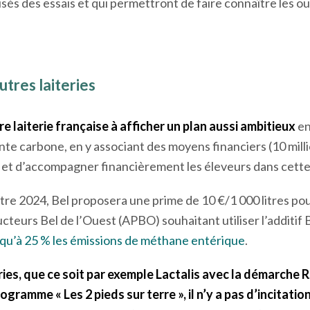
isés des essais et qui permettront de faire connaître les ou
utres laiteries
re laiterie française à afficher un plan aussi ambitieux
en
nte carbone, en y associant des moyens financiers (10 mill
ter et d’accompagner financièrement les éleveurs dans cet
re 2024, Bel proposera une prime de 10 €/1 000 litres pou
cteurs Bel de l’Ouest (APBO) souhaitant utiliser l’additif
squ’à 25 % les émissions de méthane entérique
.
ries, que ce soit par exemple Lactalis avec la démarche R
gramme « Les 2 pieds sur terre », il n’y a pas d’incitatio