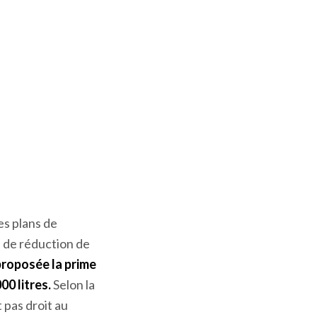
es plans de
f de réduction de
proposée la prime
000 litres.
Selon la
 pas droit au