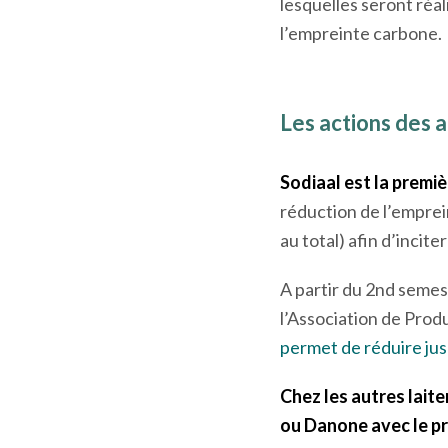
lesquelles seront réal
l’empreinte carbone.
Les actions des a
Sodiaal est la premiè
réduction de l’emprei
au total) afin d’inci
A partir du 2
nd
semest
l’Association de Produ
permet de réduire ju
Chez les autres laite
ou Danone avec le pro