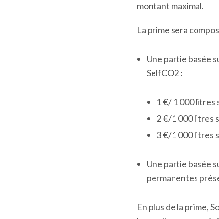
montant maximal.
La prime sera composé
Une partie basée su
SelfCO
2
:
1 €/ 1 000 litres
2 €/1 000 litres 
3 €/1 000 litres 
Une partie basée sur
permanentes présent
En plus de la prime, S