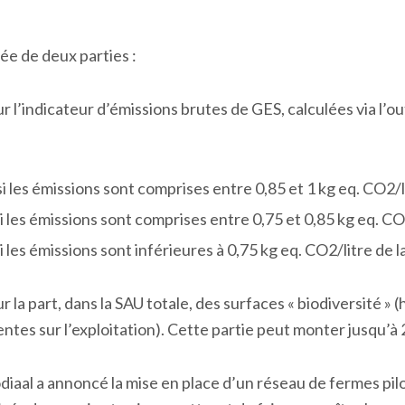
e de deux parties :
r l’indicateur d’émissions brutes de GES, calculées via l’ou
 si les émissions sont comprises entre 0,85 et 1 kg eq. CO
2
/
si les émissions sont comprises entre 0,75 et 0,85 kg eq. CO
si les émissions sont inférieures à 0,75 kg eq. CO
2
/litre de la
 la part, dans la SAU totale, des surfaces « biodiversité » (h
es sur l’exploitation). Cette partie peut monter jusqu’à 2
odiaal a annoncé la mise en place d’un réseau de fermes pil