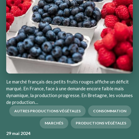
Le marché français des petits fruits rouges affiche un déficit
marqué. En France, face à une demande encore faible mais
dynamique, la production progresse. En Bretagne, les volumes
de production…
AUTRES PRODUCTIONS VÉGÉTALES
CONSOMMATION
MARCHÉS
PRODUCTIONS VÉGÉTALES
29 mai 2024