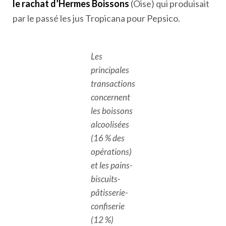
le rachat d’Hermes Boissons
(Oise) qui produisait
par le passé les jus Tropicana pour Pepsico.
Les
principales
transactions
concernent
les boissons
alcoolisées
(16 % des
opérations)
et les pains-
biscuits-
pâtisserie-
confiserie
(12 %)