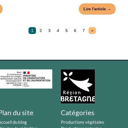
Lire l'article →
1
2
3
4
5
6
7
>
Plan du site
Catégories
Accueil du blog
Productions végétales