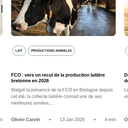
LAIT
PRODUCTIONS ANIMALES
FCO : vers un recul de la production laitière
D
bretonne en 2026
d
s
Malgré la présence de la FCO en Bretagne depuis
L
cet été, la collecte laitière connait une de ses
e
meilleures années.…
in
Olivier Carvin
•
13 Jan 2026
•
4 min
O