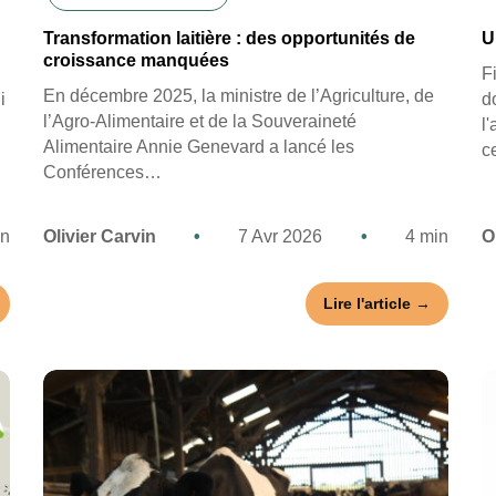
Transformation laitière : des opportunités de
U
croissance manquées
F
En décembre 2025, la ministre de l’Agriculture, de
i
d
l’Agro-Alimentaire et de la Souveraineté
l
Alimentaire Annie Genevard a lancé les
c
Conférences…
in
Olivier Carvin
•
7 Avr 2026
•
4 min
O
Lire l'article →