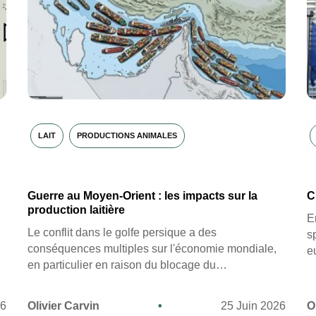
LAIT
PRODUCTIONS ANIMALES
Guerre au Moyen-Orient : les impacts sur la
C
production laitière
E
Le conflit dans le golfe persique a des
s
conséquences multiples sur l'économie mondiale,
e
en particulier en raison du blocage du…
26
Olivier Carvin
•
25 Juin 2026
O