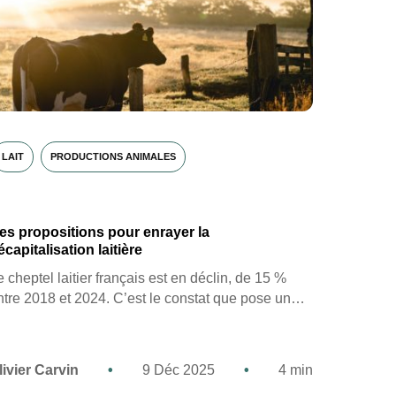
LAIT
PRODUCTIONS ANIMALES
es propositions pour enrayer la
écapitalisation laitière
e cheptel laitier français est en déclin, de 15 %
ntre 2018 et 2024. C’est le constat que pose un…
livier Carvin
•
9 Déc 2025
•
4 min