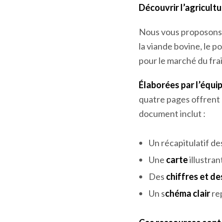
Découvrir l’agricultu
Nous vous proposon
la viande bovine, le p
pour le marché du frai
Élaborées par l’équi
quatre pages offrent
document inclut :
Un récapitulatif d
Une
carte
illustran
Des
chiffres et d
Un s
chéma clair
rep