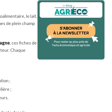
oalimentaire, le lait,
umes de plein champ
tagne
, ces fiches de
cteur. Chaque
tion ;
ière ;
eurs.