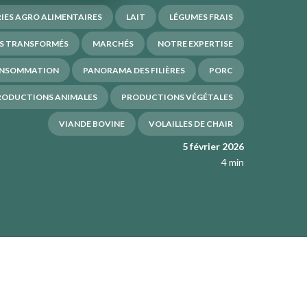
IES AGRO ALIMENTAIRES
LAIT
LÉGUMES FRAIS
S TRANSFORMÉS
MARCHÉS
NOTRE EXPERTISE
ONSOMMATION
PANORAMA DES FILIÈRES
PORC
RODUCTIONS ANIMALES
PRODUCTIONS VÉGÉTALES
VIANDE BOVINE
VOLAILLES DE CHAIR
5 février 2026
4 min