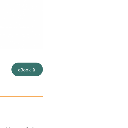
eBook 📱