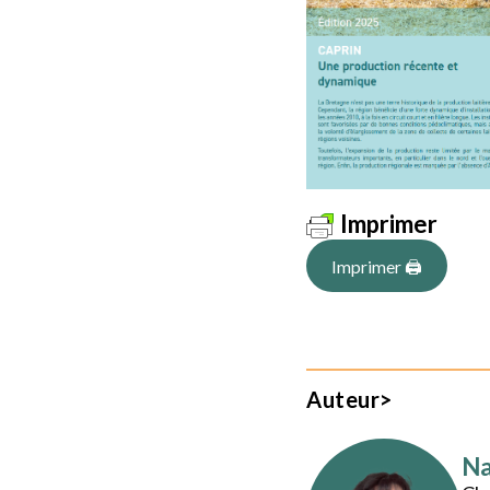
Imprimer
Imprimer 🖨
Auteur>
Na