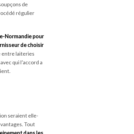
rocédés qui existe
e préjugent […] pas
 soupçons de
procédé régulier
sse-Normandie
pour
rnisseur de choisir
 entre laiteries
avec qui l’accord a
ient.