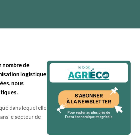
LAIT
PRODUCTIONS ANIMALES
15 décembre 2022
4 min
in nombre de
misation logistique
nées, nous
atiques.
ué dans lequel elle