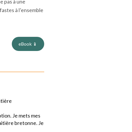
el laitier breton
e pas à une
éfastes à l’ensemble
eBook 📱
itière