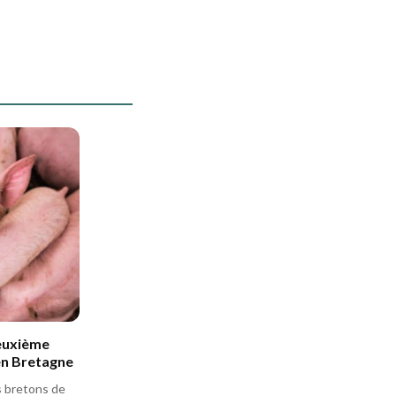
tion. Je mets mes
itière bretonne. Je