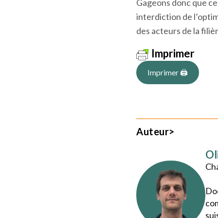
mal, notamment par ra
est en diminution de
Gageons donc que cett
interdiction de l’opti
des acteurs de la filiè
Imprimer
Imprimer 🖨
Auteur>
Ol
Cha