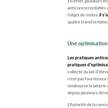
Une intervention qui
signale que « des opér
questionne
l’approvisionnement en
En effet, plusieurs e
anticoncurrentielles 
l’objet de visites,
il s
quatre transformateu
Une optimisation 
Les pratiques antico
pratiques d’optimisat
collecte du lait d’éle
n’est pas fournisseur d