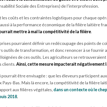
vention peut nous questionner si les pratiques d’optimisati
e. En effet, cette optimisation de la collecte a plusieurs
de réduire la consommation de gasoil et s’inscrit donc p
sabilité Sociale des Entreprises) de l’interprofession.
t les coûts et les contraintes logistiques pour chaque opér
aussi à la performance économique de la filière laitière fr
urrait mettre à mal la compétitivité de la filière
.
eprises pourraient définir un redécoupage des points de col
s outils de transformation, et donc renoncer à se fournir 
 éloignées de ces outils. Les agriculteurs se retrouveraien
 clients.
Ainsi, cette mesure impacterait négativement l
 pourrait être envisagée : que les éleveurs participent aux
 Pays-Bas. Mais là encore, la compétitivité de la filière lait