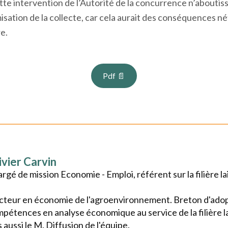
pport aux filières végétales,
dans un contexte où le chept
puis 2018
.
e intervention de l’Autorité de la concurrence n’aboutiss
misation de la collecte, car cela aurait des conséquences n
re.
Pdf 📄
ivier Carvin
rgé de mission Economie - Emploi, référent sur la filière la