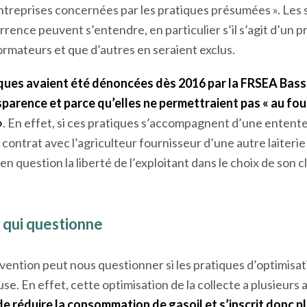
ayant effectué la collecte. Il s’agit d’un échange de bons p
nnies.
rrence précise qu’à l’heure actuelle « ces interventions n
 entreprises concernées par les pratiques présumées ». Les
rrence peuvent s’entendre, en particulier s’il s’agit d’un 
ormateurs et que d’autres en seraient exclus.
iques avaient été dénoncées dès 2016 par la FRSEA Ba
sparence
et parce qu’elles ne permettraient pas « au fou
»
. En effet, si ces pratiques s’accompagnent d’une entente
contrat avec l’agriculteur fournisseur d’une autre laiterie 
en question la liberté de l’exploitant dans le choix de son cl
 qui questionne