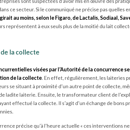
ations de visite et des saisies inopinées ont été réalisées 
 lait de vache ».
ntreprises sont suspectées d’avoir mis en œuvre des prati
dans ce secteur. Si le communiqué ne précise pas quelles en
’agirait au moins, selon le Figaro, de Lactalis, Sodiaal, Sav
rs représentent à eux seuls
plus de la moitié du lait collec
de la collecte
ncurrentielles visées par l’Autorité de la concurrence s
ion de la collecte
. En effet, régulièrement, les laiteries 
veurs se situant à proximité d’un autre point de collecte, m
e ladite laiterie. Ensuite, le transformateur client de l’exp