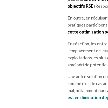
Toutefois, cette inter
mêmes remises en caus
d’abord,
elle permet 
objectifs RSE
(Respon
En outre, en réduisan
pratiques participent 
cette optimisation po
En réaction, les entr
l’emplacement de leur
exploitations les plus
amoindri de potentiels
Une autre solution qui
comme c’est le cas aux