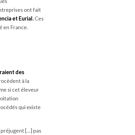
dans le secteur de
ques
treprises ont fait
encia et Eurial.
Ces
té en France.
eraient des
procèdent à la
ême si cet éleveur
loitation