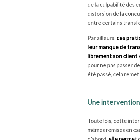
rembourse la laiterie 
depuis plusieurs déce
L’Autorité de la concu
de la culpabilité des
distorsion de la concu
entre certains transf
Par ailleurs,
ces prat
leur manque de tran
librement son client 
pour ne pas passer de 
été passé, cela remet 
Une intervention