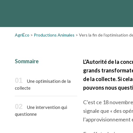
L’Autorité de la concurrence a réalisé en nov
de grands transformateurs laitiers. Dans le vis
logistique de la collecte. Si cela…
AgriÉco
>
Productions Animales
>
Vers la fin de l’optimisation de
Sommaire
L’Autorité de la con
grands transformateur
de la collecte. Si ce
Une optimisation de la
pouvons nous questio
collecte
C’est ce 18 novembre 