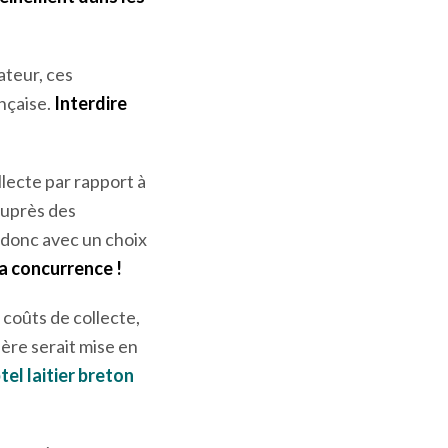
on seraient elle-
 avantages. Tout
leinement dans les
ateur, ces
ançaise.
Interdire
lecte par rapport à
auprès des
t donc avec un choix
a concurrence !
 coûts de collecte,
ière serait mise en