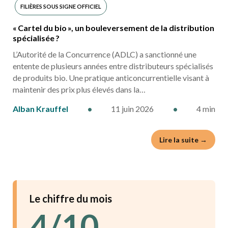
FILIÈRES SOUS SIGNE OFFICIEL
« Cartel du bio », un bouleversement de la distribution
INDUSTRIES AGRO ALIMENTAIRES
spécialisée ?
L’Autorité de la Concurrence (ADLC) a sanctionné une
entente de plusieurs années entre distributeurs spécialisés
de produits bio. Une pratique anticoncurrentielle visant à
maintenir des prix plus élevés dans la…
Alban Krauffel
•
11 juin 2026
•
4 min
Lire la suite →
Le chiffre du mois
4/10