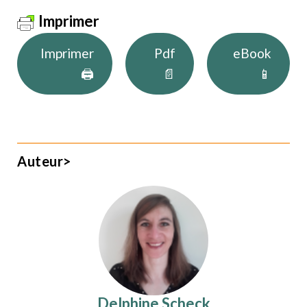
Imprimer
Imprimer
Pdf
eBook
🖨
📄
📱
Auteur>
Delphine Scheck