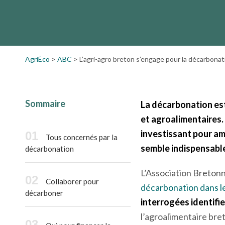
La décarbonation est un enjeu majeur et univer
agricoles et agroalimentaires. En Bretagne, les
corps en investissant pour…
AgriÉco
>
ABC
>
L’agri-agro breton s’engage pour la décarbonat
Sommaire
La décarbonation est 
et agroalimentaires. 
investissant pour am
Tous concernés par la
semble indispensable
décarbonation
L’Association Bretonn