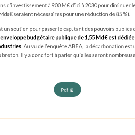
tissements sont en retrait en raison d’une faible rentabilit
ton
. Banque de France identifie ainsi une contraction annu
2,4 % en 2024 pour le secteur régional. Pourtant,
la déca
nts d’investissement importants.
Par exemple, les coopér
ins d’investissement à 900 M€ d’ici à 2030 pour diminuer 
 Mds€ seraient nécessaires pour une réduction de 85 %).
t un soutien pour passer le cap, tant des pouvoirs publics
enveloppe budgétaire publique de 1,55 Md€ est dédiée 
ndustries
. Au vu de l’enquête ABEA, la décarbonation est 
 breton. Il y a donc fort à parier qu’elles seront nombreuses
Pdf 📄