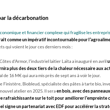
es entreprises agroalimentaires bretonnes
.
81 % des entr
ent la décarbonation comme une priorité stratégique
. U
on est mobilisé sur le sujet !
ar la décarbonation
onomique et financier complexe qui fragilise les entrepri
aît comme un impératif incontournable pour l’agroalim
ets qui voient le jour ces derniers mois :
ôtes d’Armor, l’industriel laitier Laïta a inauguré en avril
u
rnira plus des deux tiers de la chaleur nécessaire aux act
l de 16 M€ qui aura mis près de sept ans à voir le jour.
e Finistère, Biobleud, spécialiste des pâtes à tarte bio, inv