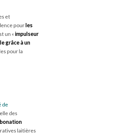
iennent des
aire, une
t les leviers
es et
idence pour
les
st un «
impulseur
le grâce à un
les pour la