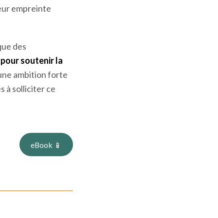
é de
elle des
rbonation
atives laitières
leur empreinte
 que des
pour soutenir la
une ambition forte
 à solliciter ce
eBook 📱