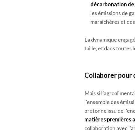
pour construire un 
et/ou de la peintu
En février,
le Céraf
décarbonation de l
les émissions de ga
maraîchères et des
La dynamique engagée
taille, et dans toutes l
Collaborer pour
Mais si l’agroalimenta
l’ensemble des émissio