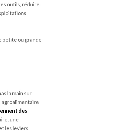
x photovoltaïques
 carbone
.
égie de
les outils, réduire
xploitations
e petite ou grande
as la main sur
re agroalimentaire