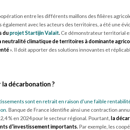
quête ABEA est sans surprise :
82,9 % des émissions prov
gricoles
. Pour améliorer le bilan carbone de l’agroaliment
mont agricole est indispensable pour trouver les solutions e
pération entre les différents maillons des filières agricol
s également avec les acteurs des territoires, a été une év
s du
projet Startijin Valait
.
Ce démonstrateur territorial e
 neutralité climatique de territoires à dominante agrico
enté
». Il doit apporter des solutions innovantes et réplicab
r la décarbonation ?