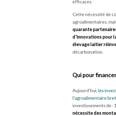
bretonne issu de l’en
matières premières a
collaboration avec l’a
efficaces.
Cette nécessité de coo
agroalimentaires, mai
quarante partenaire
d’innovations pour la
élevage laitier réinv
décarbonation.
Qui pour finance