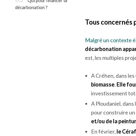
Collaborer pour
décarbonation dans l
décarboner
interrogées identifi
l’agroalimentaire bret
Qui pour financer la
décarbonation ?
Tous concernés p
Malgré un contexte éc
décarbonation appar
est, les multiples proj
A Créhen, dans les C
biomasse
.
Elle fou
investissement tota
A Ploudaniel, dans l