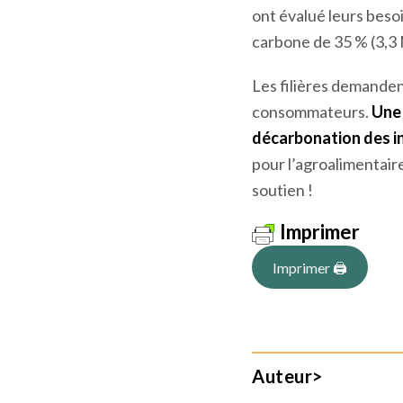
Aujourd’hui,
les inves
l’agroalimentaire bre
investissements de -1
nécessite des monta
ont évalué leurs beso
carbone de 35 % (3,3
Les filières demanden
consommateurs.
Une 
décarbonation des i
pour l’agroalimentaire
soutien !
Imprimer
Imprimer 🖨