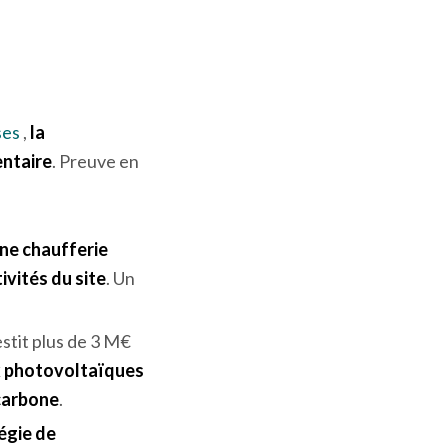
eprises
ne chose est sûre :
ses
,
la
entaire
. Preuve en
ne chaufferie
ivités du site
. Un
estit plus de 3 M€