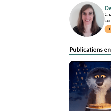
Auteur>
De
Cha
co
L
Publications en