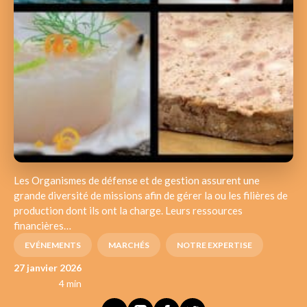
Les Organismes de défense et de gestion assurent une
grande diversité de missions afin de gérer la ou les filières de
production dont ils ont la charge. Leurs ressources
financières…
EVÉNEMENTS
MARCHÉS
NOTRE EXPERTISE
27 janvier 2026
4 min