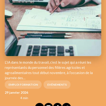
L’IA dans le monde du travail, c’est le sujet qui a réuni les
représentants du personnel des filières agricoles et
agroalimentaires tout début novembre, à l’occasion de la
journée des…
EMPLOI FORMATION
EVÉNEMENTS
29 janvier 2026
4 min