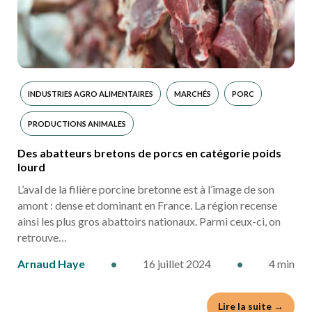
INDUSTRIES AGRO ALIMENTAIRES
MARCHÉS
PORC
PRODUCTIONS ANIMALES
Des abatteurs bretons de porcs en catégorie poids
lourd
L’aval de la filière porcine bretonne est à l’image de son
amont : dense et dominant en France. La région recense
ainsi les plus gros abattoirs nationaux. Parmi ceux-ci, on
retrouve…
Arnaud Haye
•
16 juillet 2024
•
4 min
Lire la suite →