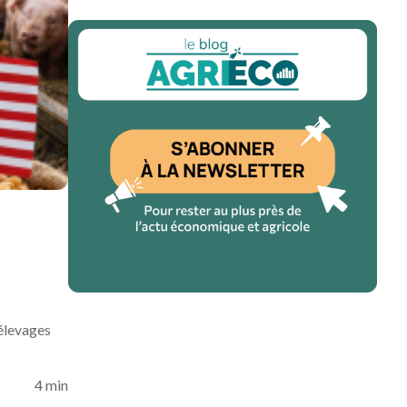
 élevages
4 min