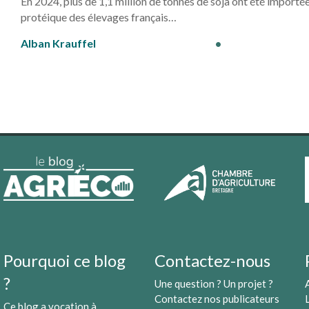
En 2024, plus de 1,1 million de tonnes de soja ont été importé
protéique des élevages français…
Alban Krauffel
•
Pourquoi ce blog
Contactez-nous
?
Une question ? Un projet ?
Contactez nos publicateurs
Ce blog a vocation à