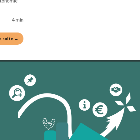
autonomie
4 min
la suite →