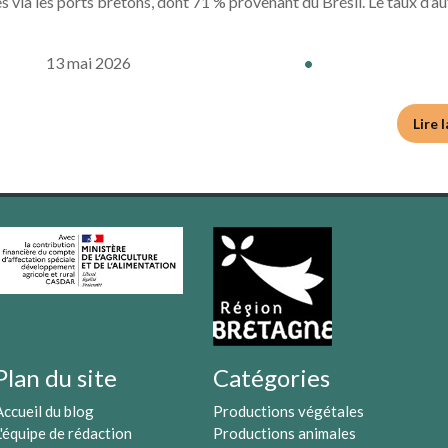
es via les ports bretons, dont 71 % provenant du Brésil. Le taux d’
13 mai 2026
•
Lire 
Plan du site
Catégories
Accueil du blog
Productions végétales
L'équipe de rédaction
Productions animales