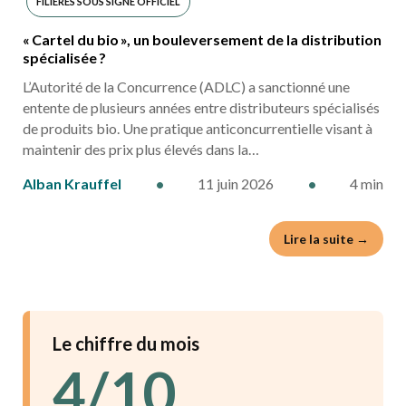
FILIÈRES SOUS SIGNE OFFICIEL
« Cartel du bio », un bouleversement de la distribution
INDUSTRIES AGRO ALIMENTAIRES
spécialisée ?
L’Autorité de la Concurrence (ADLC) a sanctionné une
entente de plusieurs années entre distributeurs spécialisés
de produits bio. Une pratique anticoncurrentielle visant à
maintenir des prix plus élevés dans la…
Alban Krauffel
•
11 juin 2026
•
4 min
Lire la suite →
Le chiffre du mois
4/10