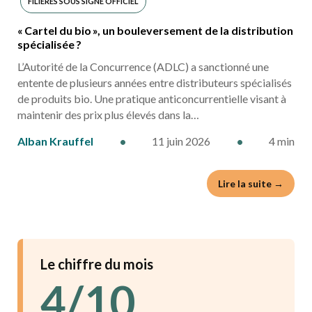
FILIÈRES SOUS SIGNE OFFICIEL
« Cartel du bio », un bouleversement de la distribution
INDUSTRIES AGRO ALIMENTAIRES
spécialisée ?
L’Autorité de la Concurrence (ADLC) a sanctionné une
entente de plusieurs années entre distributeurs spécialisés
de produits bio. Une pratique anticoncurrentielle visant à
maintenir des prix plus élevés dans la…
Alban Krauffel
•
11 juin 2026
•
4 min
Lire la suite →
Le chiffre du mois
4/10