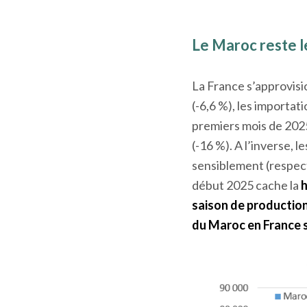
Le Maroc reste l
La France s’approvis
(-6,6 %), les importat
premiers mois de 2025
(-16 %). A l’inverse,
sensiblement (respec
début 2025 cache la
h
saison de production
du Maroc
en France 