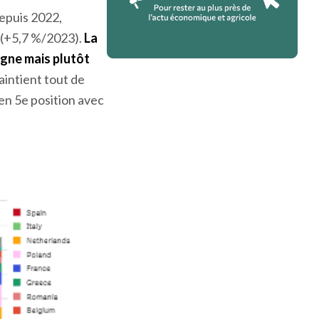
epuis 2022,
 (+5,7 %/2023).
La
agne mais plutôt
aintient tout de
en 5
e
position avec