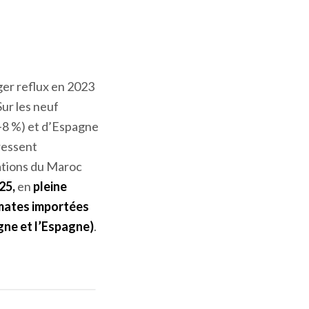
ger reflux en 2023
Sur les neuf
(-8 %) et d’Espagne
ressent
ations du Maroc
025,
en
pleine
omates importées
gne et l’Espagne)
.