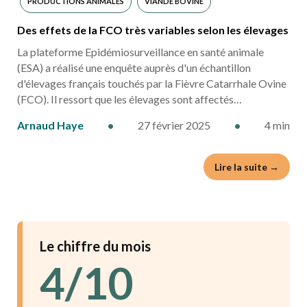
PRODUCTIONS ANIMALES
VIANDE BOVINE
Des effets de la FCO très variables selon les élevages
La plateforme Epidémiosurveillance en santé animale
(ESA) a réalisé une enquête auprès d'un échantillon
d'élevages français touchés par la Fièvre Catarrhale Ovine
(FCO). Il ressort que les élevages sont affectés…
Arnaud Haye
•
27 février 2025
•
4 min
Lire la suite →
Le chiffre du mois
4/10