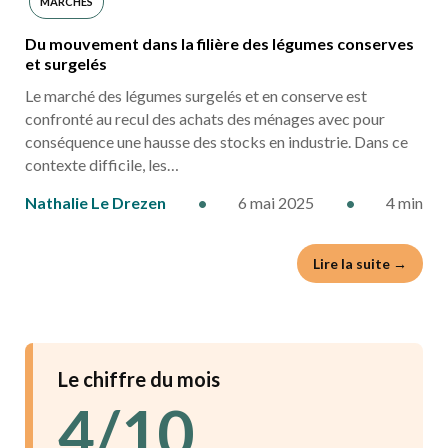
MARCHÉS
Du mouvement dans la filière des légumes conserves
et surgelés
Le marché des légumes surgelés et en conserve est
confronté au recul des achats des ménages avec pour
conséquence une hausse des stocks en industrie. Dans ce
contexte difficile, les…
Nathalie Le Drezen
•
6 mai 2025
•
4 min
Lire la suite →
Le chiffre du mois
4/10