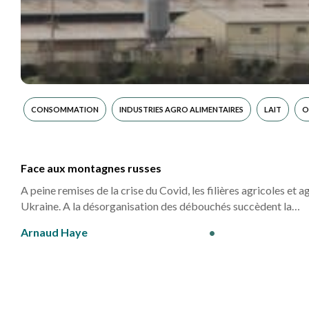
CONSOMMATION
INDUSTRIES AGRO ALIMENTAIRES
LAIT
O
Face aux montagnes russes
A peine remises de la crise du Covid, les filières agricoles e
Ukraine. A la désorganisation des débouchés succèdent la…
Arnaud Haye
•