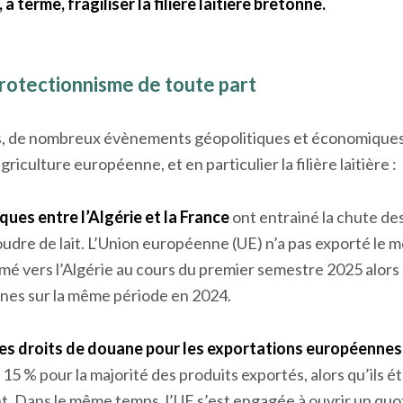
 terme, fragiliser la filière laitière bretonne.
rotectionnisme de toute part
s, de nombreux évènements géopolitiques et économiques
riculture européenne, et en particulier la filière laitière :
ques entre l’Algérie et la France
ont entrainé la chute de
dre de lait. L’Union européenne (UE) n’a pas exporté le
mé vers l’Algérie au cours du premier semestre 2025 alors 
nes sur la même période en 2024.
les droits de douane
pour les exportations européennes 
à 15 % pour la majorité des produits exportés, alors qu’ils
t. Dans le même temps, l’UE s’est engagée à ouvrir un quo