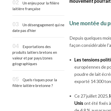
mouvement pourrait, à
Un enjeu pour la filière
laitière française
Une montée du p
Un désengagement qui ne
date pas d’hier
Depuis quelques moi
façon considérable l’ag
Exportations des
produits laitiers bretons en
valeur et par pays/zones
Les tensions politi
géographiques
européennes de pou
poudre de lait écré
Quels risques pour la
exporté 14 300 ton
filière laitière bretonne ?
Ce 27 juillet 2025,
Unis
ont été fixés 
de 4,8 % auparavan