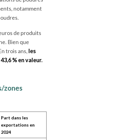
nements, notamment
poudres.
’euros de produits
nne. Bien que
En trois ans,
les
43,6 % en valeur.
ys/zones
Part dans les
exportations en
2024