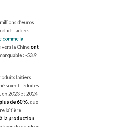
 millions d’euros
duits laitiers
ce comme la
s vers la Chine
ont
marquable : -53,9
oduits laitiers
mé soient réduites
i, en 2023 et 2024,
 plus de 60 %
, que
ère laitière
 à la production
tations de poudres