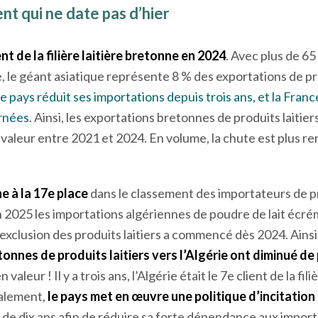
 qui ne date pas d’hier
ent de la filière laitière bretonne en 2024
. Avec plus de 65
 le géant asiatique représente 8 % des exportations de pro
e pays réduit ses importations depuis trois ans, et la Fran
rnées.
Ainsi, les exportations bretonnes de produits laitier
valeur entre 2021 et 2024. En volume, la chute est plus re
e à la 17
e
place
dans le classement des importateurs de pr
n 2025 les importations algériennes de poudre de lait écré
d’exclusion des produits laitiers a commencé dès 2024. Ains
onnes de produits laitiers vers l’Algérie ont diminué de
valeur ! Il y a trois ans, l’Algérie était le 7
e
client de la fili
alement,
le pays met en œuvre une politique d’incitation
 de dix ans afin de réduire sa forte dépendance aux impor