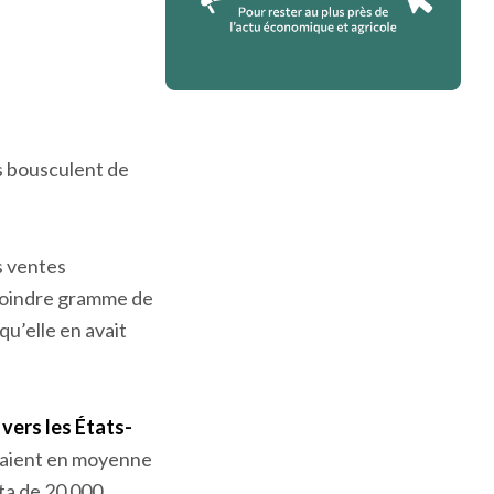
 bousculent de
s ventes
 moindre gramme de
qu’elle en avait
vers les États-
 étaient en moyenne
ta de 20 000