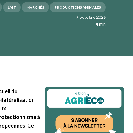
LAIT
MARCHÉS
PRODUCTIONS ANIMALES
7 octobre 2025
4 min
cueil du
ilatéralisation
aux
protectionnisme à
uropéennes. Ce