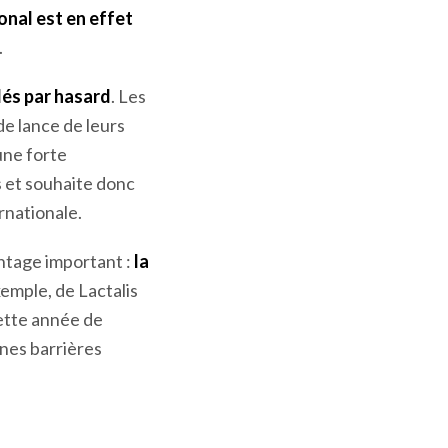
ional est en effet
.
blés par hasard
. Les
de lance de leurs
une forte
s et souhaite donc
rnationale.
antage important :
la
xemple, de Lactalis
cette année de
nes barrières