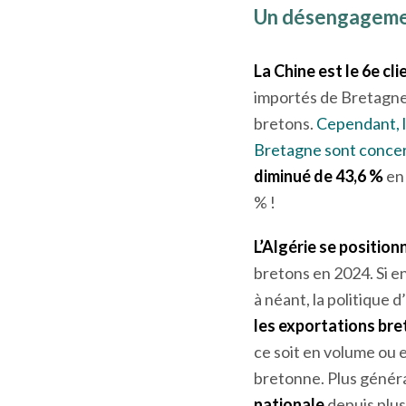
Un désengagement
La Chine est le 6
e
cli
importés de Bretagne,
bretons.
Cependant, l
Bretagne sont conce
diminué de 43,6 %
en 
% !
L’Algérie se positionn
bretons en 2024. Si e
à néant, la politique 
les exportations bret
ce soit en volume ou en 
bretonne. Plus génér
nationale
depuis plus